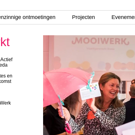
enzinnige ontmoetingen
Projecten
Eveneme
kt
Actief
reda
tes en
komst
iWerk