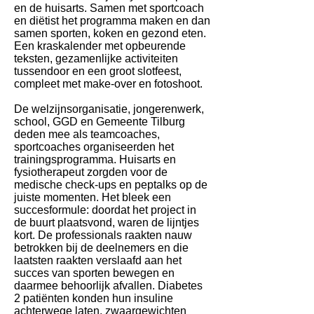
en de huisarts. Samen met sportcoach
en diëtist het programma maken en dan
samen sporten, koken en gezond eten.
Een kraskalender met opbeurende
teksten, gezamenlijke activiteiten
tussendoor en een groot slotfeest,
compleet met make-over en fotoshoot.
De welzijnsorganisatie, jongerenwerk,
school, GGD en Gemeente Tilburg
deden mee als teamcoaches,
sportcoaches organiseerden het
trainingsprogramma. Huisarts en
fysiotherapeut zorgden voor de
medische check-ups en peptalks op de
juiste momenten. Het bleek een
succesformule: doordat het project in
de buurt plaatsvond, waren de lijntjes
kort. De professionals raakten nauw
betrokken bij de deelnemers en die
laatsten raakten verslaafd aan het
succes van sporten bewegen en
daarmee behoorlijk afvallen. Diabetes
2 patiënten konden hun insuline
achterwege laten, zwaargewichten